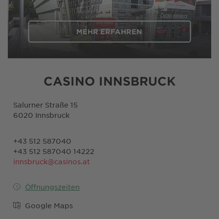
MEHR ERFAHREN
CASINO INNSBRUCK
Salurner Straße 15
6020
Innsbruck
+43 512 587040
+43 512 587040 14222
innsbruck@casinos.at
Öffnungszeiten
Google Maps