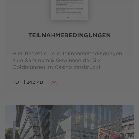
TEILNAHMEBEDINGUNGEN
Hier findest du die Teilnahmebedingungen
zum Sammeln & Gewinnen der 3 x
Goldmünzen im Casino Innsbruck!
PDF | 242 KB