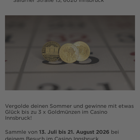
BESUCH
FAQ
KONTAKT
SHOP
playsponsible.at
ENGLISH
Barrierefreiheit
Nutzungsbedingungen
Datenschutz
Vergolde deinen Sommer und gewinne mit etwas
Cookie-Einstellungen
Responsible Disclosure
Glück bis zu 3 x Goldmünzen im Casino
Impressum
Sitemap
FAQ
Shop AGB
Kontakt
Innsbruck!
Sammle von
13. Juli bis 21. August 2026
bei
deinem Besuch im Casino Innsbruck