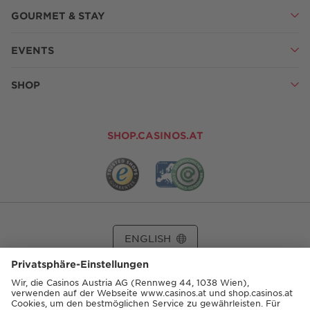
GOURMET & STAY
EVENTS
SHOP
SHOP.CASINOS.AT
ENGLISH
© 2026 Casinos Austria AG