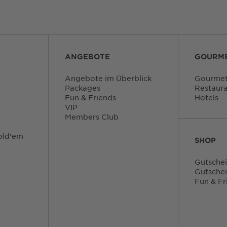
ANGEBOTE
GOURME
Angebote im Überblick
Gourmet 
Packages
Restaura
Fun & Friends
Hotels
VIP
Members Club
old'em
SHOP
Gutsche
Gutsche
Fun & Fr