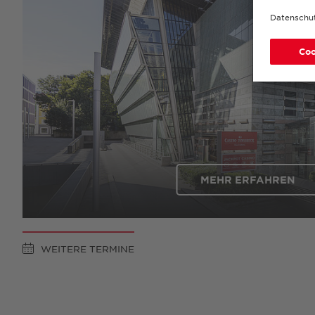
MEHR ERFAHREN
WEITERE TERMINE