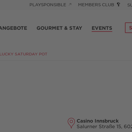
PLAYSPONSIBLE
MEMBERS CLUB
S
ANGEBOTE
GOURMET & STAY
EVENTS
LUCKY SATURDAY POT
tria
erblick
blick
embers Club
Spielangebot
Congress Center Baden
Spielangebot
Spielangebot
Spielangebot
Spielangebot
Spielangebot
Spielangebot
Event Räumlichkeiten
Spielangebot
Spielangebot
Spielangebot
Spielangebot
Poker im Casino Baden
Poker im Casino Graz
Poker Angebot
CAPT Seefeld
Poker Angebot
Poker im Casino Linz
Poker im Casino Bregenz
Poker im Casino Velden
Poker Ang
en
bers Club
Poker
Weihnachtsfeiern
Spielautomaten
Black Jack
Poker
Spielautomaten
Poker
Spielautomaten
Spielautomaten
Black Jack
Poker
CAPT Baden
CAPT Graz
Poker Cash Game
Poker Cash Game Aktionen
CAPT Wien
CAPT Linz
CAPT Bregenz
CAPT Velden
Neujahrsfe
f
Spielautomaten
Silvester im Congress Center Baden
Poker
Spielautomaten
Galanacht des Spiels
Blaze Craps
Poker
Spielautomaten
CAPT Million
CAPT Innsbruck
Pokermania Linz
Poker EM
CAPT Salz
staff
az
ant
iten
iten
hloss Klessheim
iten
Die Yacht
iten
r
Events im Congress Center Baden
Poker
Die Lange Nacht des Spiels
Poker
Poker
Pokermania
Royal Boun
iten
iten
iten
Poker
Poker Fest
iten
iten
iten
iten
iten
en
Pokermani
Casino Innsbruck
Salurner Straße 15, 6