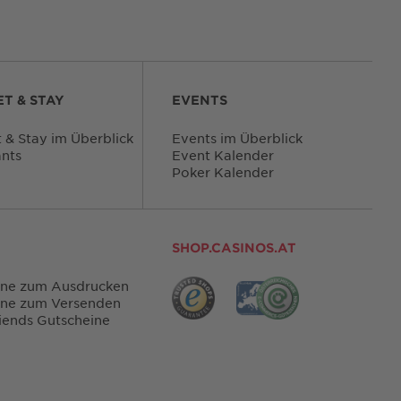
T & STAY
EVENTS
& Stay im Überblick
Events im Überblick
nts
Event Kalender
Poker Kalender
SHOP.CASINOS.AT
ine zum Ausdrucken
ine zum Versenden
iends Gutscheine