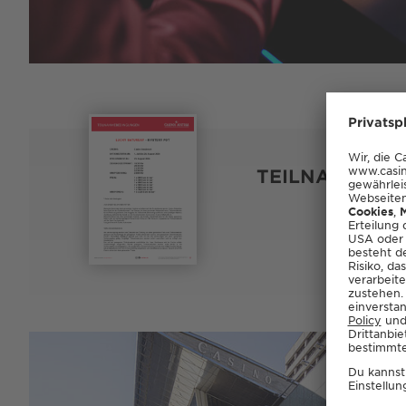
TEILNAHMEBE