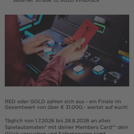
BESUCH
FAQ
KONTAKT
SHOP
playsponsible.at
ENGLISH
Barrierefreiheit
Nutzungsbedingungen
Datenschutz
RED oder GOLD zahlen sich aus - ein Finale im
Cookie-Einstellungen
Responsible Disclosure
Gesamtwert von über € 31.000,- wartet auf euch!
Impressum
Sitemap
FAQ
Shop AGB
Kontakt
Täglich von 1.7.2026 bis 28.8.2026 an allen
Spielautomaten* mit deiner Members Card** dein
Glück versuchen und Sofortgewinn samt