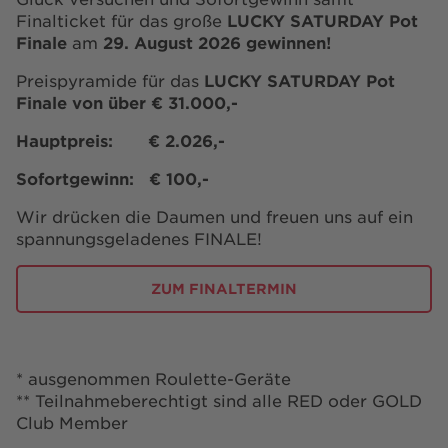
Finalticket für das große
LUCKY SATURDAY Pot
Finale
am
29. August 2026 gewinnen!
Preispyramide für das
LUCKY SATURDAY Pot
Finale von über € 31.000,-
Hauptpreis: € 2.026,-
Sofortgewinn: € 100,-
Wir drücken die Daumen und freuen uns auf ein
spannungsgeladenes FINALE!
ZUM FINALTERMIN
* ausgenommen Roulette-Geräte
** Teilnahmeberechtigt sind alle RED oder GOLD
Club Member