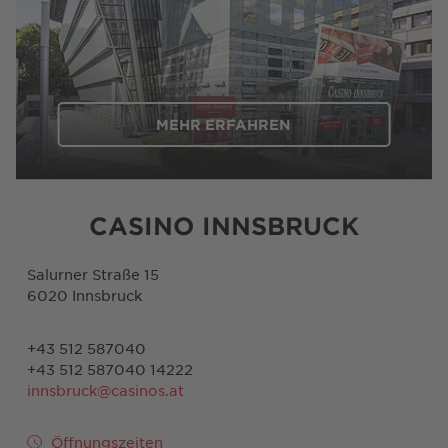
MEHR ERFAHREN
CASINO INNSBRUCK
Salurner Straße 15
6020
Innsbruck
+43 512 587040
+43 512 587040 14222
innsbruck@casinos.at
Öffnungszeiten