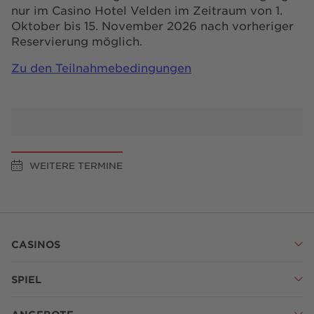
nur im Casino Hotel Velden im Zeitraum von 1.
Oktober bis 15. November 2026 nach vorheriger
Reservierung möglich.
Zu den Teilnahmebedingungen
WEITERE TERMINE
CASINOS
SPIEL