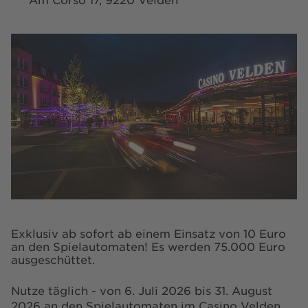
BESUCH
FAQ
KONTAKT
SHOP
playsponsible.at
ENGLISH
Barrierefreiheit
Nutzungsbedingungen
Datenschutz
Exklusiv ab sofort ab einem Einsatz von 10 Euro
Cookie-Einstellungen
Responsible Disclosure
an den Spielautomaten! Es werden 75.000 Euro
Impressum
Sitemap
FAQ
Shop AGB
Kontakt
ausgeschüttet.
Nutze täglich - von 6. Juli 2026 bis 31. August
2026 an den Spielautomaten im Casino Velden