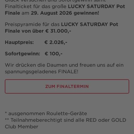
Finalticket für das große
LUCKY SATURDAY Pot
Finale
am
29. August 2026 gewinnen!
Preispyramide für das
LUCKY SATURDAY Pot
Finale von über € 31.000,-
Hauptpreis: € 2.026,-
Sofortgewinn: € 100,-
Wir drücken die Daumen und freuen uns auf ein
spannungsgeladenes FINALE!
ZUM FINALTERMIN
* ausgenommen Roulette-Geräte
** Teilnahmeberechtigt sind alle RED oder GOLD
Club Member