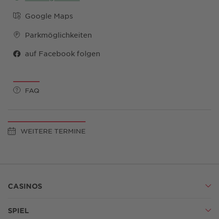
Google Maps
Parkmöglichkeiten
auf Facebook folgen
Mo, Di, Mi, Do, Fr, Sa, So
17:00 - 04:00 Uhr
FAQ
Mo, Di, Mi, Do, Fr, Sa, So
10:00 - 04:00 Uhr
WEITERE TERMINE
CASINOS
SPIEL