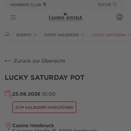
SPRINGE DIREKT ZU:
SPRUNGMARKEN
SUCHE
MEMBERS CLUB
CASINOS
EVENTS
EVENT KALENDER
LUCKY SATURDAY P
SPIEL
Zurück zur Übersicht
ANGEBOTE
GOURMET & STAY
LUCKY SATURDAY POT
EVENTS
23.08.2026
10:00
PLAYSPONSIBLE
ZUM KALENDER
HINZUFÜGEN
Casino Innsbruck
Salurner Straße 15, 6020 Innsbruck