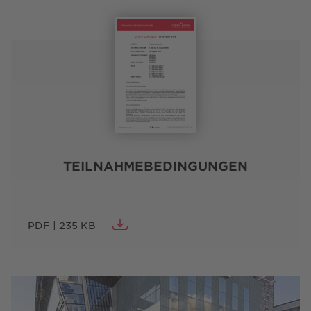
TEILNAHMEBEDINGUNGEN
PDF | 235 KB