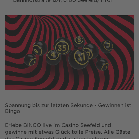
BESUCH
FAQ
KONTAKT
SHOP
playsponsible.at
ENGLISH
Barrierefreiheit
Nutzungsbedingungen
Datenschutz
Spannung bis zur letzten Sekunde - Gewinnen ist
Cookie-Einstellungen
Responsible Disclosure
Bingo
Impressum
Sitemap
FAQ
Shop AGB
Kontakt
Erlebe BINGO live im Casino Seefeld und
gewinne mit etwas Glück tolle Preise. Alle Gäste
des Casino Seefeld sind zur kostenlosen