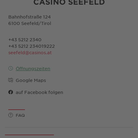
CASINO SEEFELD
Bahnhofstraße 124
6100
Seefeld/Tirol
+43 5212 2340
+43 5212 234019222
seefeld@casinos.at
Öffnungszeiten
Google Maps
auf Facebook folgen
Mo, Di, Mi, Do, Fr, Sa, So
15:00 - 03:00 Uhr
FAQ