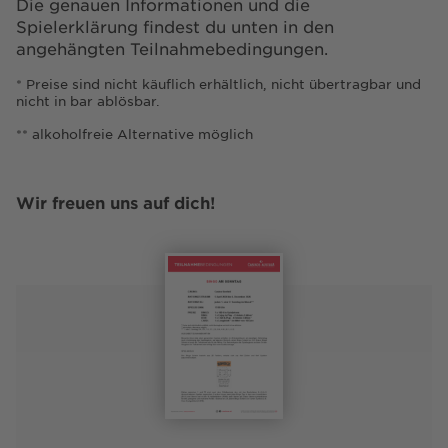
Die genauen Informationen und die
Spielerklärung findest du unten in den
angehängten Teilnahmebedingungen.
* Preise sind nicht käuflich erhältlich, nicht übertragbar und
nicht in bar ablösbar.
** alkoholfreie Alternative möglich
Wir freuen uns auf dich!