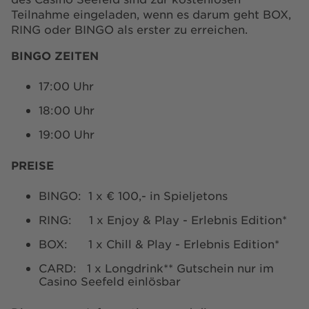
Teilnahme eingeladen, wenn es darum geht BOX,
RING oder BINGO als erster zu erreichen.
BINGO ZEITEN
17:00 Uhr
18:00 Uhr
19:00 Uhr
PREISE
BINGO: 1 x € 100,- in Spieljetons
RING: 1 x Enjoy & Play - Erlebnis Edition*
BOX: 1 x Chill & Play - Erlebnis Edition*
CARD: 1 x Longdrink** Gutschein nur im
Casino Seefeld einlösbar