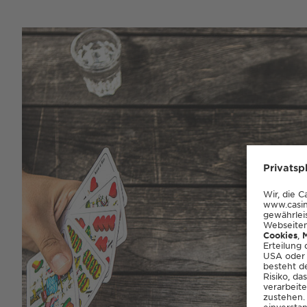
Linz
Gewinnspiele
Fun & Friends Zone
Salzburg
Glossar
Fun & Friends All-In-
Seefeld
Wertgutscheine
Velden
Dinner & Seebutler in
Wien
Zell am See
Besuchs- und Spielordnung
POKER KALENDER
POKER KALENDER
POKER KALENDER
POKER KALENDER
POKER KALENDER