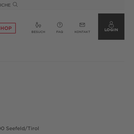
UCHE
SHOP
LOGIN
BESUCH
FAQ
KONTAKT
ebot
stival
burg
ty Festival
spiele
a Salzburg
00 Seefeld/Tirol