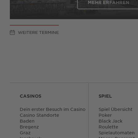
MEHR ERFAHREN
WEITERE TERMINE
CASINOS
SPIEL
Dein erster Besuch im Casino
Spiel Übersicht
Casino Standorte
Poker
Baden
Black Jack
Bregenz
Roulette
Graz
Spielautomaten