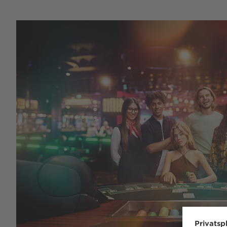
Linz
Gewinnspiele
Fun & Friends Zone
Salzburg
Glossar
Fun & Friends All-In-
Seefeld
Wertgutscheine
Velden
Dinner & Seebutler in
Wien
Zell am See
Besuchs- und Spielordnung
POKER KALENDER
POKER KALENDER
POKER KALENDER
POKER KALENDER
POKER KALENDER