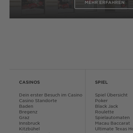
MEHR ERFAHREN
CASINOS
SPIEL
Dein erster Besuch im Casino
Spiel Übersicht
Casino Standorte
Poker
Baden
Black Jack
Bregenz
Roulette
Graz
Spielautomaten
Innsbruck
Macau Baccarat
Kitzbühel
Ultimate Texas H