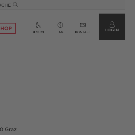
UCHE
SHOP
LOGIN
BESUCH
FAQ
KONTAKT
ebot
stival
burg
ty Festival
spiele
a Salzburg
10 Graz