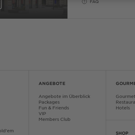
FAQ
ANGEBOTE
GOURME
Angebote im Überblick
Gourmet 
Packages
Restaura
Fun & Friends
Hotels
VIP
Members Club
old'em
SHOP