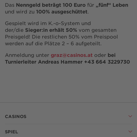
Das
Nenngeld beträgt 100 Euro
für
„fünf“ Leben
und wird zu
100% ausgeschüttet
.
Gespielt wird im K.-o-System und
der/die
Sieger:in erhält 50%
vom gesamten
Preisgeld! Die restlichen 50% vom Preispool
werden auf die Plätze 2 – 6 aufgeteilt.
Anmeldung unter
graz@casinos.at
oder
bei
Turnierleiter Andreas Hammer
+43 664 3229730
CASINOS
SPIEL