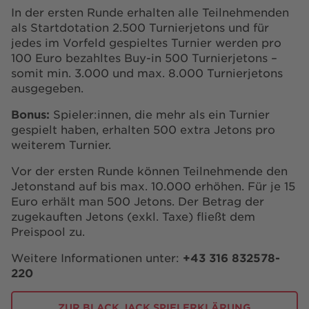
In der ersten Runde erhalten alle Teilnehmenden
als Startdotation 2.500 Turnierjetons und für
jedes im Vorfeld gespieltes Turnier werden pro
100 Euro bezahltes Buy-in 500 Turnierjetons –
somit min. 3.000 und max. 8.000 Turnierjetons
ausgegeben.
Bonus:
Spieler:innen, die mehr als ein Turnier
gespielt haben, erhalten 500 extra Jetons pro
weiterem Turnier.
Vor der ersten Runde können Teilnehmende den
Jetonstand auf bis max. 10.000 erhöhen. Für je 15
Euro erhält man 500 Jetons. Der Betrag der
zugekauften Jetons (exkl. Taxe) fließt dem
Preispool zu.
Weitere Informationen unter:
+43 316 832578-
220
ZUR BLACK JACK SPIELERKLÄRUNG