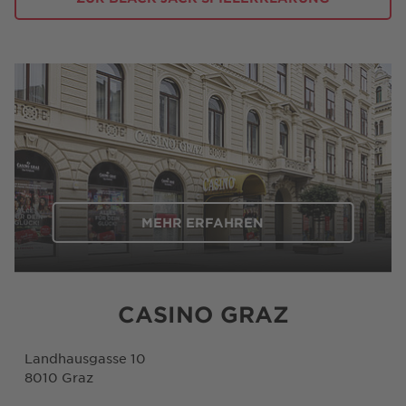
MEHR ERFAHREN
CASINO GRAZ
Landhausgasse 10
8010
Graz