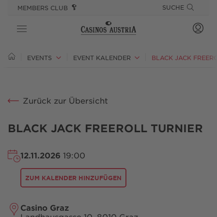
SPRINGE DIREKT ZU:
SPRUNGMARKEN
SUCHE
MEMBERS CLUB
CASINOS
EVENTS
EVENT KALENDER
BLACK JACK FREER
SPIEL
Zurück zur Übersicht
ANGEBOTE
GOURMET & STAY
BLACK JACK FREEROLL TURNIER
EVENTS
12.11.2026
19:00
PLAYSPONSIBLE
ZUM KALENDER
HINZUFÜGEN
Casino Graz
Landhausgasse 10, 8010 Graz