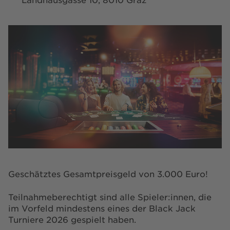
BESUCH
FAQ
KONTAKT
SHOP
playsponsible.at
ENGLISH
Barrierefreiheit
Nutzungsbedingungen
Datenschutz
Geschätztes Gesamtpreisgeld von 3.000 Euro!
Cookie-Einstellungen
Responsible Disclosure
Impressum
Sitemap
FAQ
Shop AGB
Kontakt
Teilnahmeberechtigt sind alle Spieler:innen, die
im Vorfeld mindestens eines der Black Jack
Turniere 2026 gespielt haben.