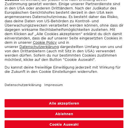
ENGLISH
© 2026 Casinos Austria AG
Spielerschutzinfos:
playsponsible.at
Barrierefreiheit
Nutzungsbedingungen
Datenschutz
Cookie-Einstellungen
Responsible Disclosure
Impressum
Sitemap
FAQ
Shop AGB
Kontakt