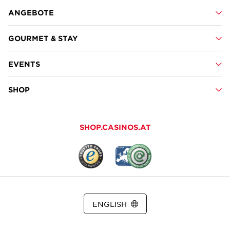
ANGEBOTE
GOURMET & STAY
EVENTS
SHOP
SHOP.CASINOS.AT
ENGLISH