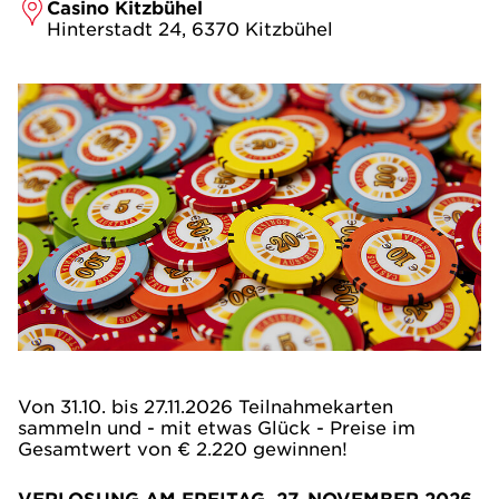
Casino Kitzbühel
Hinterstadt 24, 6370 Kitzbühel
BESUCH
FAQ
KONTAKT
SHOP
playsponsible.at
ENGLISH
Barrierefreiheit
Nutzungsbedingungen
Datenschutz
Cookie-Einstellungen
Responsible Disclosure
Von 31.10. bis 27.11.2026 Teilnahmekarten
Impressum
Sitemap
FAQ
Shop AGB
Kontakt
sammeln und - mit etwas Glück - Preise im
Gesamtwert von € 2.220 gewinnen!
VERLOSUNG AM FREITAG, 27. NOVEMBER 2026