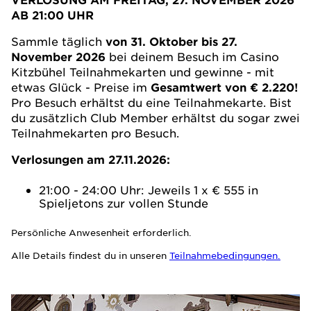
AB 21:00 UHR
Sammle täglich
von
31. Oktober bis 27.
November 2026
bei deinem Besuch im Casino
Kitzbühel Teilnahmekarten und gewinne - mit
etwas Glück - Preise im
Gesamtwert von € 2.220!
Pro Besuch erhältst du eine Teilnahmekarte. Bist
du zusätzlich Club Member erhältst du sogar zwei
Teilnahmekarten pro Besuch.
Verlosungen am 27.11.2026:
21:00 - 24:00 Uhr: Jeweils 1 x € 555 in
Spieljetons zur vollen Stunde
Persönliche Anwesenheit erforderlich.
Alle Details findest du in unseren
Teilnahmebedingungen.