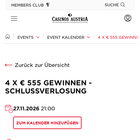
SPRINGE DIREKT ZU:
SPRUNGMARKEN
SUCHE
MEMBERS CLUB
CASINOS
EVENTS
EVENT KALENDER
SPIEL
Zurück zur Übersicht
ANGEBOTE
GOURMET & STAY
4 X € 555 GEWINNEN -
SCHLUSSVERLOSUNG
EVENTS
27.11.2026
21:00
PLAYSPONSIBLE
ZUM KALENDER
HINZUFÜGEN