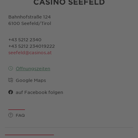
CASINO SEEFELD
Bahnhofstraße 124
6100
Seefeld/Tirol
+43 5212 2340
+43 5212 234019222
seefeld@casinos.at
Öffnungszeiten
Google Maps
auf Facebook folgen
Mo, Di, Mi, Do, Fr, Sa, So
15:00 - 03:00 Uhr
FAQ