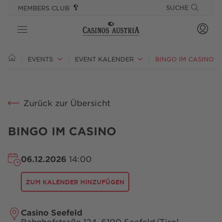
SPRINGE DIREKT ZU:
SPRUNGMARKEN
SUCHE
MEMBERS CLUB
CASINOS
EVENTS
EVENT KALENDER
BINGO IM CASINO
SPIEL
Zurück zur Übersicht
ANGEBOTE
GOURMET & STAY
BINGO IM CASINO
EVENTS
06.12.2026
14:00
PLAYSPONSIBLE
ZUM KALENDER
HINZUFÜGEN
Casino Seefeld
Bahnhofstraße 124, 6100 Seefeld/Tirol