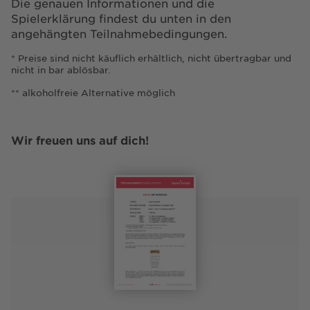
Die genauen Informationen und die
Spielerklärung findest du unten in den
angehängten Teilnahmebedingungen.
* Preise sind nicht käuflich erhältlich, nicht übertragbar und
nicht in bar ablösbar.
** alkoholfreie Alternative möglich
Wir freuen uns auf dich!