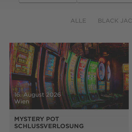
Linz
Gewinnspiele
Fun & Friends Zone
Salzburg
Glossar
Fun & Friends All-In-
ALLE
BLACK JA
Seefeld
Wertgutscheine
Velden
Dinner & Seebutler in
Wien
Zell am See
Besuchs- und Spielordnung
16. August 2026
POKER KALENDER
POKER KALENDER
POKER KALENDER
POKER KALENDER
POKER KALENDER
Wien
MYSTERY POT
SCHLUSSVERLOSUNG