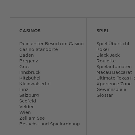
CASINOS
SPIEL
Dein erster Besuch im Casino
Spiel Übersicht
Casino Standorte
Poker
Baden
Black Jack
Bregenz
Roulette
Graz
Spielautomaten
Innsbruck
Macau Baccarat
Kitzbühel
Ultimate Texas H
Kleinwalsertal
Xperience Zone
Linz
Gewinnspiele
Salzburg
Glossar
Seefeld
Velden
Wien
Zell am See
Besuchs- und Spielordnung