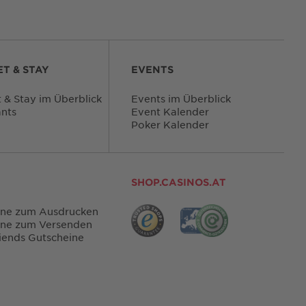
T & STAY
EVENTS
& Stay im Überblick
Events im Überblick
nts
Event Kalender
Poker Kalender
SHOP.CASINOS.AT
ine zum Ausdrucken
ine zum Versenden
iends Gutscheine