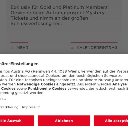
Exklusiv für Gold und Platinum Members!
Gewinne beim Automatenspiel Mystery-
Tickets und nimm an der großen
Schlussverlosung teil.
MEHR
KALENDEREINTRAG
20. Dezember 2026
Wien