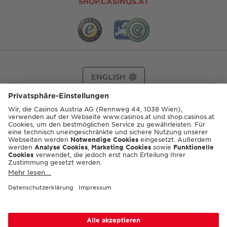
SHOP.CASINOS.AT
ENGLISH
© 2026 Casinos Austria AG
Spielerschutzinfos:
playsponsible.at