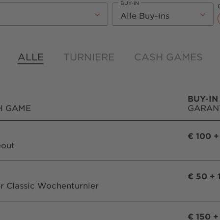
BUY-IN
One
ALLE
TURNIERE
CASH GAMES
 Velden
BUY-IN
H GAME
GARAN
€ 100 +
eout
GEWINNSPIELE
GEWINNSPIELE
GEWINNSPIELE
GEWINNSPIELE
GEWINNSPIELE
€ 50 + 
 Classic Wochenturnier
€ 150 +