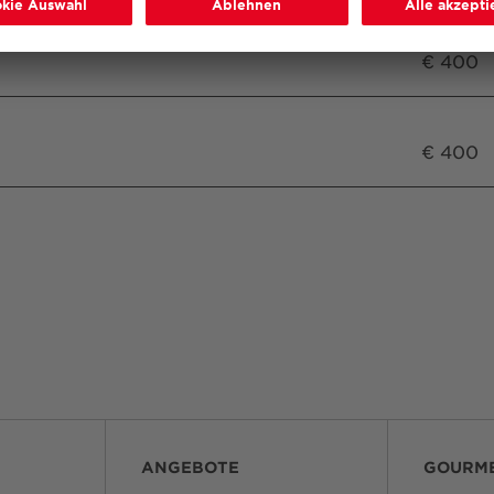
€ 400
€ 400
ANGEBOTE
GOURME