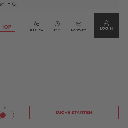
UCHE
SHOP
LOGIN
BESUCH
FAQ
KONTAKT
ebot
stival
burg
ty Festival
spiele
a Salzburg
TOP
SUCHE STARTEN