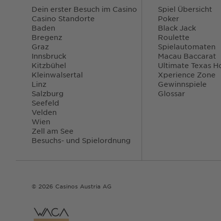
Dein erster Besuch im Casino
Spiel Übersicht
Casino Standorte
Poker
Baden
Black Jack
Bregenz
Roulette
Graz
Spielautomaten
Innsbruck
Macau Baccarat
Kitzbühel
Ultimate Texas H
Kleinwalsertal
Xperience Zone
Linz
Gewinnspiele
Salzburg
Glossar
Seefeld
Velden
Wien
Zell am See
Besuchs- und Spielordnung
© 2026 Casinos Austria AG