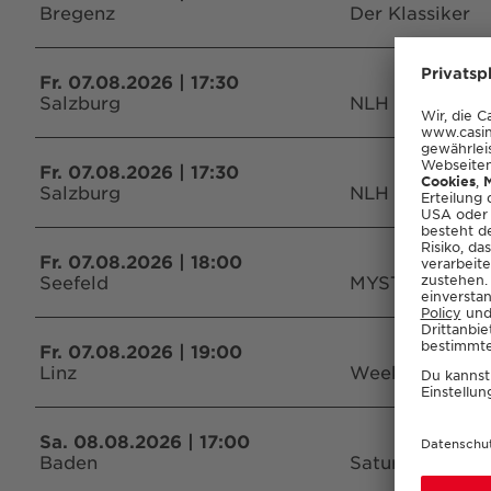
Bregenz
Der Klassiker
Fr. 07.08.2026 | 17:30
Salzburg
NLH | PLO Earl
Fr. 07.08.2026 | 17:30
Salzburg
NLH | PLO Bad
Fr. 07.08.2026 | 18:00
Seefeld
MYSTERY CAS
Fr. 07.08.2026 | 19:00
Linz
Weekly High H
Sa. 08.08.2026 | 17:00
Baden
Saturday Night