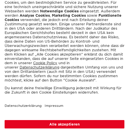
ENGLISH
© 2026 Casinos Austria AG
Spielerschutzinfos:
playsponsible.at