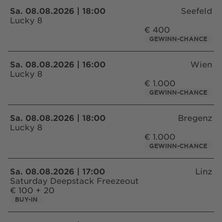
Sa. 08.08.2026 | 18:00
Seefeld
Lucky 8
€ 400
GEWINN-CHANCE
Sa. 08.08.2026 | 16:00
Wien
Lucky 8
€ 1.000
GEWINN-CHANCE
Sa. 08.08.2026 | 18:00
Bregenz
Lucky 8
€ 1.000
GEWINN-CHANCE
Sa. 08.08.2026 | 17:00
Linz
Saturday Deepstack Freezeout
€ 100 + 20
BUY-IN