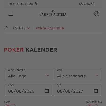
SPRINGE DIREKT ZU:
SPRUNGMARKEN
SUCHE
MEMBERS CLUB
CASINOS
EVENTS
POKER KALENDER
SPIEL
POKER
KALENDER
ANGEBOTE
GOURMET & STAY
WOCHENTAG
WO
EVENTS
PLAYSPONSIBLE
VON
BIS
TOP
GARANTIE