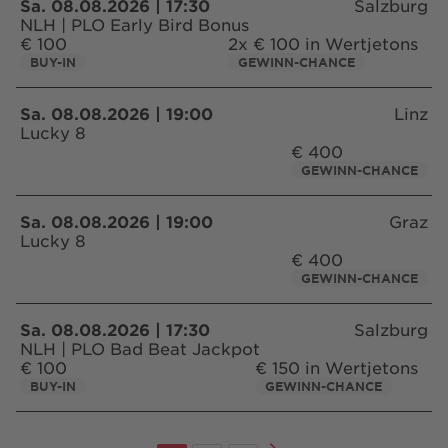
Sa. 08.08.2026 | 17:30
Salzburg
NLH | PLO Early Bird Bonus
€ 100
2x € 100 in Wertjetons
BUY-IN
GEWINN-CHANCE
Sa. 08.08.2026 | 19:00
Linz
Lucky 8
€ 400
GEWINN-CHANCE
Sa. 08.08.2026 | 19:00
Graz
Lucky 8
€ 400
GEWINN-CHANCE
Sa. 08.08.2026 | 17:30
Salzburg
NLH | PLO Bad Beat Jackpot
€ 100
€ 150 in Wertjetons
BUY-IN
GEWINN-CHANCE