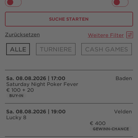
BESUCH
FAQ
KONTAKT
SHOP
SUCHE STARTEN
Zurücksetzen
Weitere Filter
ALLE
TURNIERE
CASH GAMES
playsponsible.at
Sa. 08.08.2026 | 17:00
Baden
ENGLISH
Saturday Night Poker Fever
€ 100 + 20
BUY-IN
Barrierefreiheit
Nutzungsbedingungen
Datenschutz
Cookie-Einstellungen
Responsible Disclosure
Sa. 08.08.2026 | 19:00
Velden
Impressum
Sitemap
FAQ
Shop AGB
Kontakt
Lucky 8
€ 400
GEWINN-CHANCE