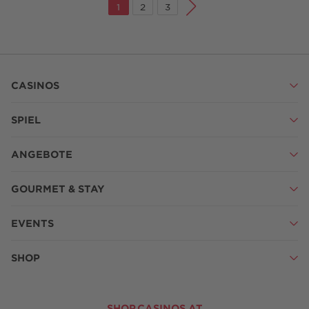
1
2
3
Seite:
Seite:
Seite:
CASINOS
SPIEL
ANGEBOTE
GOURMET & STAY
EVENTS
SHOP
SHOP.CASINOS.AT