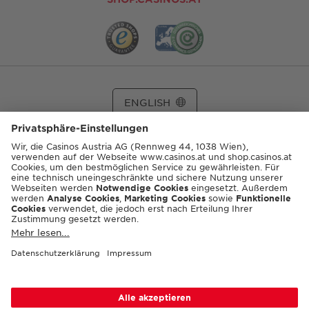
ENGLISH
© 2026 Casinos Austria AG
Spielerschutzinfos:
playsponsible.at