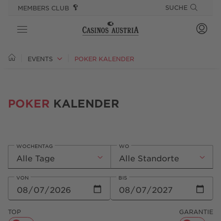
SPRINGE DIREKT ZU:
SPRUNGMARKEN
SUCHE
MEMBERS CLUB
CASINOS
EVENTS
POKER KALENDER
SPIEL
POKER
KALENDER
ANGEBOTE
GOURMET & STAY
WOCHENTAG
WO
EVENTS
PLAYSPONSIBLE
VON
BIS
TOP
GARANTIE