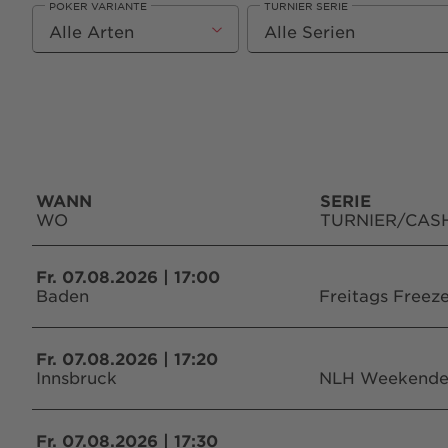
POKER VARIANTE
TURNIER SERIE
Linz
Gewinnspiele
Fun & Friends Zone
Salzburg
Glossar
Fun & Friends All-In-
Seefeld
Wertgutscheine
Velden
Dinner & Seebutler in
Wien
WANN
SERIE
Zell am See
WO
TURNIER/CAS
Besuchs- und Spielordnung
Fr. 07.08.2026 | 17:00
Baden
Freitags Freez
POKER KALENDER
POKER KALENDER
POKER KALENDER
POKER KALENDER
POKER KALENDER
Fr. 07.08.2026 | 17:20
Innsbruck
NLH Weekender
Fr. 07.08.2026 | 17:30