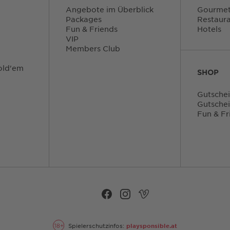
Angebote im Überblick
Gourmet 
Packages
Restaura
Fun & Friends
Hotels
VIP
Members Club
old'em
SHOP
Gutsche
Gutsche
Fun & Fr
Spielerschutzinfos:
playsponsible.at