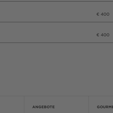
€ 400
€ 400
ANGEBOTE
GOURME