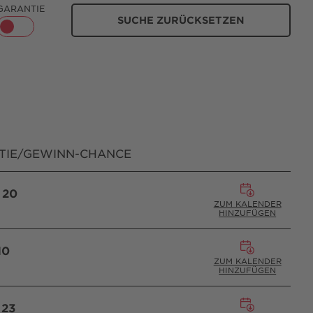
GARANTIE
SUCHE ZURÜCKSETZEN
TIE/GEWINN-CHANCE
 20
ZUM KALENDER
HINZUFÜGEN
10
ZUM KALENDER
HINZUFÜGEN
 23