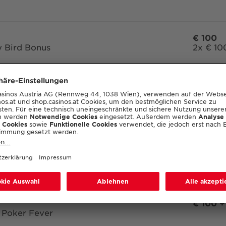
€ 100
y Bird Bonus
2x € 10
€ 100
 Beat Jackpot
€ 150 i
H GAME DAYS
€ 13.05
€ 100
and
€ 500 i
€ 100 +
 Poker Fever