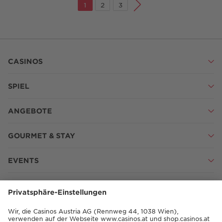
1
2
3
Seite:
Seite:
Seite:
CASINOS
SPIEL
ANGEBOTE
GOURMET & STAY
EVENTS
SHOP
SHOP.CASINOS.AT