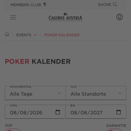
SPRINGE DIREKT ZU:
SPRUNGMARKEN
SUCHE
MEMBERS CLUB
CASINOS
EVENTS
POKER KALENDER
SPIEL
POKER
KALENDER
ANGEBOTE
GOURMET & STAY
WOCHENTAG
WO
EVENTS
PLAYSPONSIBLE
VON
BIS
TOP
GARANTIE