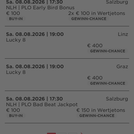
Sa. 08.08.2026 | 17:30
Salzburg
NLH | PLO Early Bird Bonus
€ 100
2x € 100 in Wertjetons
BUY-IN
GEWINN-CHANCE
Sa. 08.08.2026 | 19:00
Linz
Lucky 8
€ 400
GEWINN-CHANCE
Sa. 08.08.2026 | 19:00
Graz
Lucky 8
€ 400
GEWINN-CHANCE
Sa. 08.08.2026 | 17:30
Salzburg
NLH | PLO Bad Beat Jackpot
€ 100
€ 150 in Wertjetons
BUY-IN
GEWINN-CHANCE