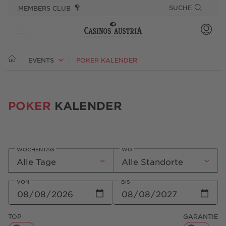
SPRINGE DIREKT ZU:
SPRUNGMARKEN
SUCHE
MEMBERS CLUB
CASINOS
EVENTS
POKER KALENDER
SPIEL
POKER
KALENDER
ANGEBOTE
GOURMET & STAY
WOCHENTAG
WO
EVENTS
PLAYSPONSIBLE
VON
BIS
TOP
GARANTIE