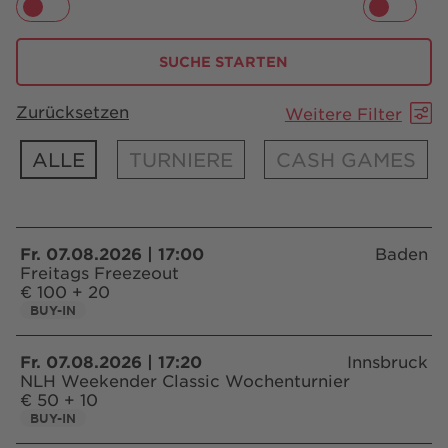
BESUCH
FAQ
KONTAKT
SHOP
SUCHE STARTEN
Zurücksetzen
Weitere Filter
ALLE
TURNIERE
CASH GAMES
playsponsible.at
Fr. 07.08.2026 | 17:00
Baden
ENGLISH
Freitags Freezeout
€ 100 + 20
BUY-IN
Barrierefreiheit
Nutzungsbedingungen
Datenschutz
Cookie-Einstellungen
Responsible Disclosure
Fr. 07.08.2026 | 17:20
Innsbruck
Impressum
Sitemap
FAQ
Shop AGB
Kontakt
NLH Weekender Classic Wochenturnier
€ 50 + 10
BUY-IN