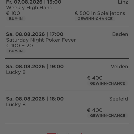
Fr. 07.08.2026 | 19:00
Linz
Weekly High Hand
€ 100
€ 500 in Spieljetons
BUY-IN
GEWINN-CHANCE
Sa. 08.08.2026 | 17:00
Baden
Saturday Night Poker Fever
€ 100 + 20
BUY-IN
Sa. 08.08.2026 | 19:00
Velden
Lucky 8
€ 400
GEWINN-CHANCE
Sa. 08.08.2026 | 18:00
Seefeld
Lucky 8
€ 400
GEWINN-CHANCE