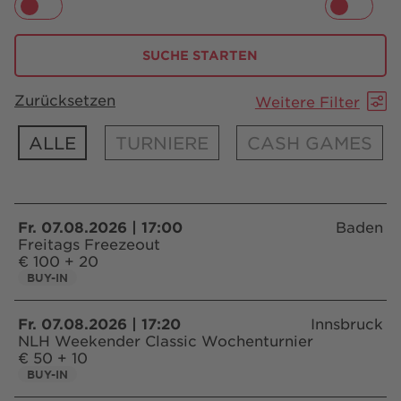
BESUCH
FAQ
KONTAKT
SHOP
SUCHE STARTEN
Zurücksetzen
Weitere Filter
ALLE
TURNIERE
CASH GAMES
playsponsible.at
Fr. 07.08.2026 | 17:00
Baden
ENGLISH
Freitags Freezeout
€ 100 + 20
BUY-IN
Barrierefreiheit
Nutzungsbedingungen
Datenschutz
Cookie-Einstellungen
Responsible Disclosure
Fr. 07.08.2026 | 17:20
Innsbruck
Impressum
Sitemap
FAQ
Shop AGB
Kontakt
NLH Weekender Classic Wochenturnier
€ 50 + 10
BUY-IN