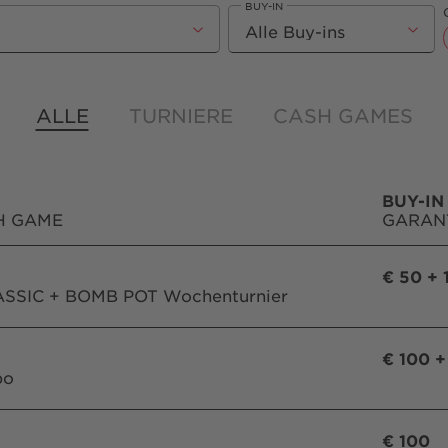
BUY-IN
One
ALLE
TURNIERE
CASH GAMES
 Velden
BUY-IN
H GAME
GARAN
€ 50 + 
SSIC + BOMB POT Wochenturnier
GEWINNSPIELE
GEWINNSPIELE
GEWINNSPIELE
GEWINNSPIELE
GEWINNSPIELE
€ 100 +
bo
€ 100