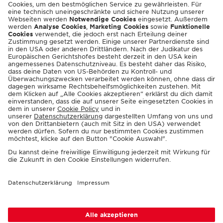
ENGLISH
© 2026 Casinos Austria AG
Spielerschutzinfos:
playsponsible.at