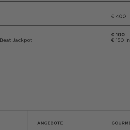
€ 400
€ 100
 Beat Jackpot
€ 150 i
ANGEBOTE
GOURME