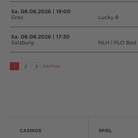
Sa. 08.08.2026 | 19:00
Graz
Lucky 8
Sa. 08.08.2026 | 17:30
Salzburg
NLH | PLO Bad
Seite
Nächste
1
2
3
Seite:
Seite:
Seite:
CASINOS
SPIEL