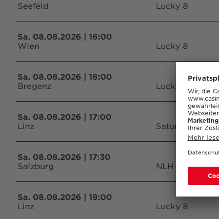
Seefeld
Lucky 8
Sa. 08.08.2026 | 16:00
Wien
Lucky 8
Sa. 08.08.2026 | 18:00
Bregenz
Lucky 8
Sa. 08.08.2026 | 17:00
Linz
Saturday Deep
Sa. 08.08.2026 | 17:30
Salzburg
NLH | PLO Earl
Sa. 08.08.2026 | 19:00
Linz
Lucky 8