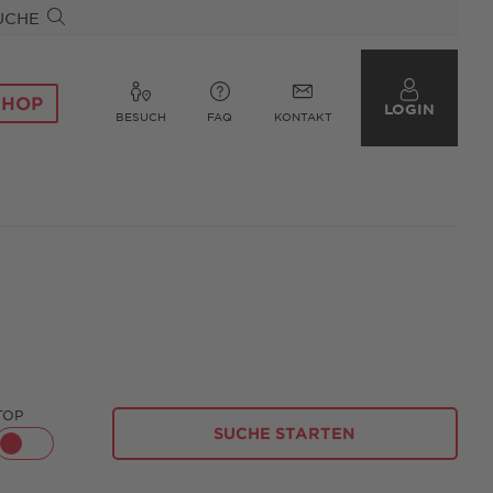
UCHE
SHOP
LOGIN
BESUCH
FAQ
KONTAKT
ebot
stival
burg
ty Festival
spiele
a Salzburg
TOP
SUCHE STARTEN