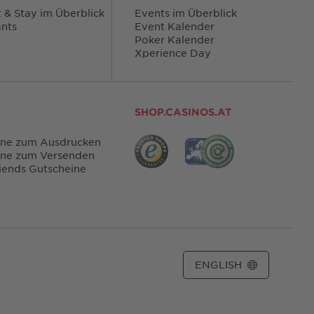
& Stay im Überblick
Events im Überblick
nts
Event Kalender
Poker Kalender
Xperience Day
SHOP.CASINOS.AT
ine zum Ausdrucken
ine zum Versenden
iends Gutscheine
ENGLISH