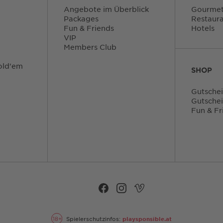
Angebote im Überblick
Gourmet 
Packages
Restaura
Fun & Friends
Hotels
VIP
Members Club
old'em
SHOP
Gutsche
Gutsche
Fun & Fr
Spielerschutzinfos:
playsponsible.at