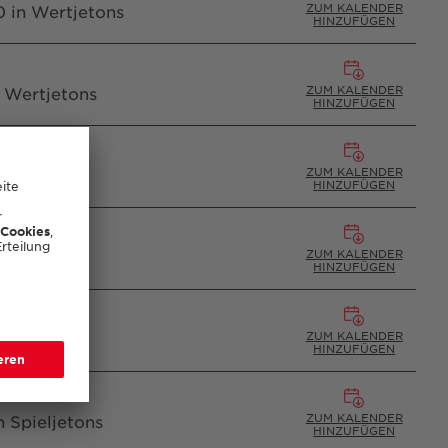
ZUM KALENDER
0 in Wertjetons
HINZUFÜGEN
ZUM KALENDER
n Wertjetons
HINZUFÜGEN
10
ZUM KALENDER
HINZUFÜGEN
 20
ZUM KALENDER
HINZUFÜGEN
 20
ZUM KALENDER
HINZUFÜGEN
ZUM KALENDER
n Spieljetons
HINZUFÜGEN