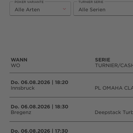
POKER VARIANTE
TURNIER SERIE
Linz
Gewinnspiele
Fun & Friends Zone
Salzburg
Glossar
Fun & Friends All-In-
Seefeld
Wertgutscheine
Velden
Dinner & Seebutler in
Wien
WANN
SERIE
Zell am See
WO
TURNIER/CAS
Besuchs- und Spielordnung
Do. 06.08.2026 | 18:20
Innsbruck
PL OMAHA CLA
POKER KALENDER
POKER KALENDER
POKER KALENDER
POKER KALENDER
POKER KALENDER
Do. 06.08.2026 | 18:30
Bregenz
Deepstack Tur
Do. 06.08.2026 | 17:30