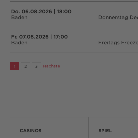
Do. 06.08.2026 | 18:00
Baden
Donnerstag De
Fr. 07.08.2026 | 17:00
Baden
Freitags Freez
Seite
Nächste
1
2
3
Seite:
Seite:
Seite:
CASINOS
SPIEL