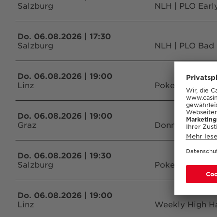
Salzburg
NLH | PLO Earl
Do. 06.08.2026 | 17:30
Salzburg
NLH | PLO Bad
Do. 06.08.2026 | 19:00
Linz
Poker Thursday
Do. 06.08.2026 | 19:00
Graz
Donnerstagstur
Do. 06.08.2026 | 19:30
Salzburg
Poker Donnerst
Do. 06.08.2026 | 19:00
Linz
Weekly High H