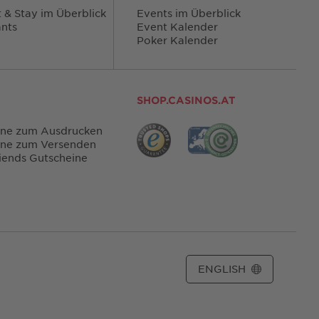
& Stay im Überblick
Events im Überblick
nts
Event Kalender
Poker Kalender
SHOP.CASINOS.AT
ine zum Ausdrucken
ine zum Versenden
iends Gutscheine
ENGLISH