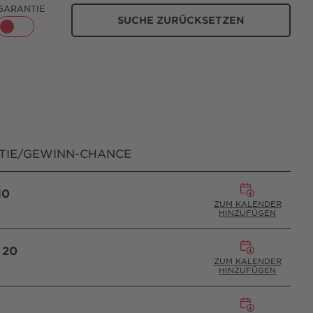
GARANTIE
SUCHE ZURÜCKSETZEN
TIE/GEWINN-CHANCE
10
ZUM KALENDER
HINZUFÜGEN
 20
ZUM KALENDER
HINZUFÜGEN