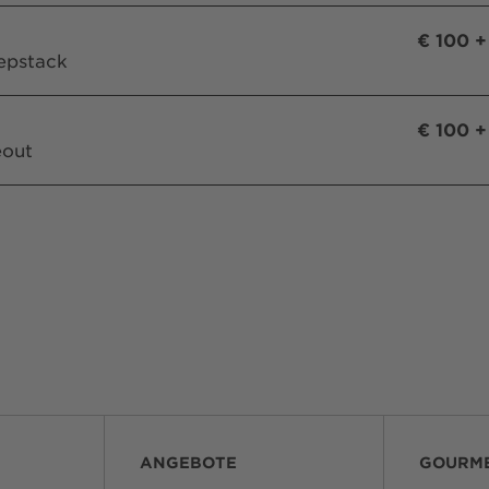
€ 100 +
epstack
€ 100 +
eout
ANGEBOTE
GOURME