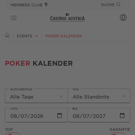
SPRINGE DIREKT ZU:
SPRUNGMARKEN
SUCHE
MEMBERS CLUB
CASINOS
EVENTS
POKER KALENDER
SPIEL
POKER
KALENDER
ANGEBOTE
GOURMET & STAY
WOCHENTAG
WO
EVENTS
PLAYSPONSIBLE
VON
BIS
TOP
GARANTIE