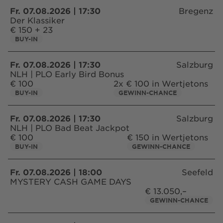
Fr. 07.08.2026 | 17:30
Bregenz
Der Klassiker
€ 150 + 23
BUY-IN
Fr. 07.08.2026 | 17:30
Salzburg
NLH | PLO Early Bird Bonus
€ 100
2x € 100 in Wertjetons
BUY-IN
GEWINN-CHANCE
Fr. 07.08.2026 | 17:30
Salzburg
NLH | PLO Bad Beat Jackpot
€ 100
€ 150 in Wertjetons
BUY-IN
GEWINN-CHANCE
Fr. 07.08.2026 | 18:00
Seefeld
MYSTERY CASH GAME DAYS
€ 13.050,–
GEWINN-CHANCE