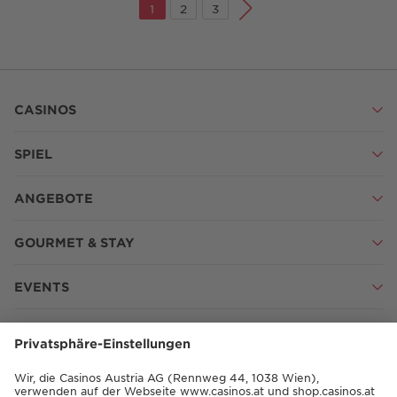
1
2
3
Seite:
Seite:
Seite:
CASINOS
SPIEL
ANGEBOTE
GOURMET & STAY
EVENTS
SHOP
SHOP.CASINOS.AT