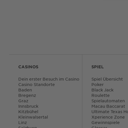
CASINOS
SPIEL
Dein erster Besuch im Casino
Spiel Übersicht
Casino Standorte
Poker
Baden
Black Jack
Bregenz
Roulette
Graz
Spielautomaten
Innsbruck
Macau Baccarat
Kitzbühel
Ultimate Texas H
Kleinwalsertal
Xperience Zone
Linz
Gewinnspiele
Salzburg
Glossar