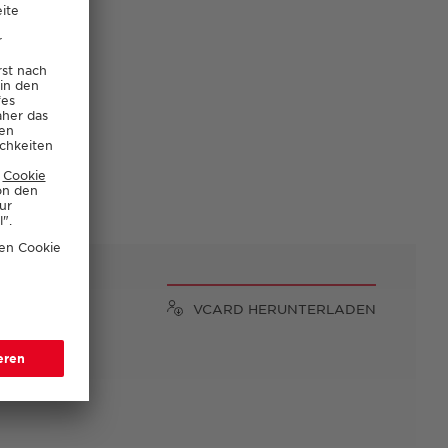
VCARD HERUNTERLADEN