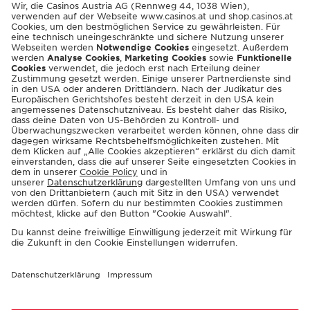
SHOP.CASINOS.AT
ENGLISH
© 2026 Casinos Austria AG
Spielerschutzinfos:
playsponsible.at