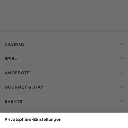
CASINOS
SPIEL
ANGEBOTE
GOURMET & STAY
EVENTS
SHOP