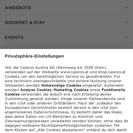
ANGEBOTE
GOURMET & STAY
EVENTS
SHOP
SHOP.CASINOS.AT
ENGLISH