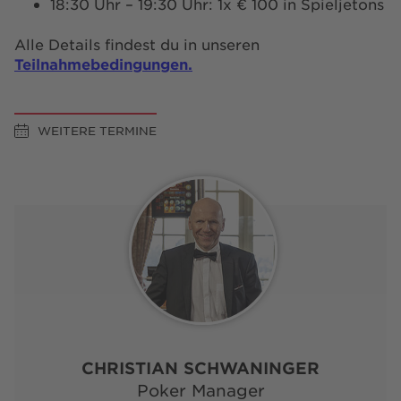
18:30 Uhr – 19:30 Uhr: 1x € 100 in Spieljetons
Alle Details findest du in unseren
Teilnahmebedingungen.
WEITERE TERMINE
CHRISTIAN SCHWANINGER
Poker Manager