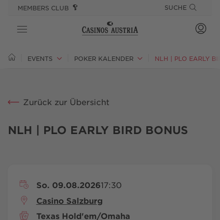
SPRINGE DIREKT ZU:
SPRUNGMARKEN
SUCHE
MEMBERS CLUB
CASINOS
EVENTS
POKER KALENDER
NLH | PLO EARLY B
SPIEL
Zurück zur Übersicht
ANGEBOTE
GOURMET & STAY
NLH | PLO EARLY BIRD BONUS
EVENTS
PLAYSPONSIBLE
So. 09.08.2026
17:30
Casino Salzburg
Texas Hold'em/Omaha