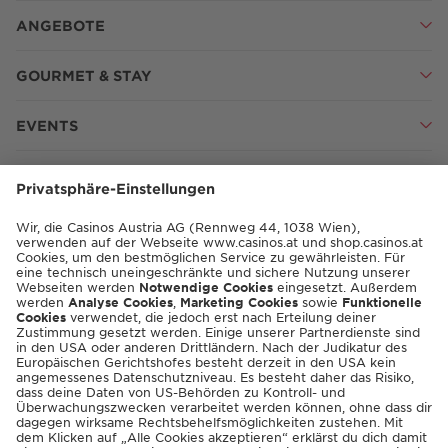
ANGEBOTE
GOURMET & STAY
EVENTS
SHOP
SHOP.CASINOS.AT
ENGLISH