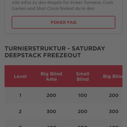
Alle Infos zu den Regeln für Poker Turniere, Cash
Games und Shot Clock findest du in den
POKER FAQ
TURNIERSTRUKTUR - SATURDAY
DEEPSTACK FREEZEOUT
Big Blind
Small
Level
Big Blind
Ante
Blind
1
200
100
200
2
300
200
300