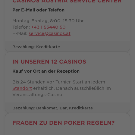
CASINOS AUSTRIA SERVICE CENTER
Per E-Mail oder Telefon
Montag-Freitag, 8:00–15:30 Uhr
Telefon:
+43 1 53440 50
E-Mail:
service@casinos.at
Bezahlung: Kreditkarte
IN UNSEREN 12 CASINOS
Kauf vor Ort an der Rezeption
Bis 24 Stunden vor Turnier-Start an jedem
Standort
erhältlich. Danach ausschließlich im
Veranstaltungs-Casino.
Bezahlung: Bankomat, Bar, Kreditkarte
FRAGEN ZU DEN POKER REGELN?