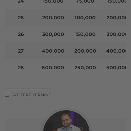
24
150,000
75,000
150,000
25
200,000
100,000
200,000
26
300,000
150,000
300,000
27
400,000
200,000
400,000
28
500,000
250,000
500,000
WEITERE TERMINE