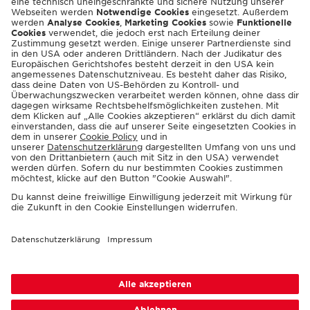
ENGLISH
© 2026 Casinos Austria AG
Spielerschutzinfos:
playsponsible.at
Barrierefreiheit
Nutzungsbedingungen
Datenschutz