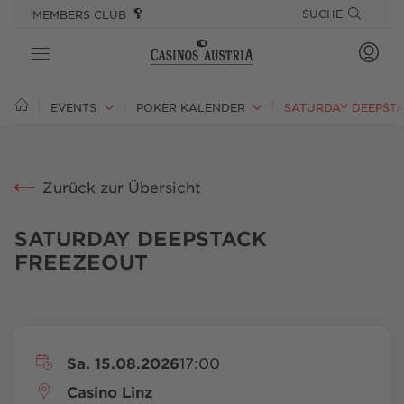
SPRINGE DIREKT ZU:
SPRUNGMARKEN
SUCHE
MEMBERS CLUB
CASINOS
EVENTS
POKER KALENDER
SATURDAY DEEPST
SPIEL
Zurück zur Übersicht
ANGEBOTE
GOURMET & STAY
SATURDAY DEEPSTACK
FREEZEOUT
EVENTS
PLAYSPONSIBLE
Sa. 15.08.2026
17:00
Casino Linz