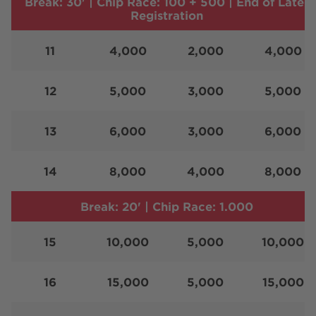
Break: 30' | Chip Race: 100 + 500 | End of Late-
Registration
11
4,000
2,000
4,000
12
5,000
3,000
5,000
13
6,000
3,000
6,000
14
8,000
4,000
8,000
Break: 20' | Chip Race: 1.000
15
10,000
5,000
10,000
16
15,000
5,000
15,000