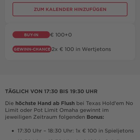
BESUCH
FAQ
KONTAKT
SHOP
ZUM KALENDER
HINZUFÜGEN
€ 100+0
BUY-IN
2x € 100 in Wertjetons
GEWINN-CHANCE
playsponsible.at
ENGLISH
TÄGLICH VON 17:30 BIS 19:30 UHR
Die
höchste Hand ab Flush
bei Texas Hold'em No
Barrierefreiheit
Nutzungsbedingungen
Datenschutz
Cookie-Einstellungen
Responsible Disclosure
Limit oder Pot Limit Omaha gewinnt im
Impressum
Sitemap
FAQ
Shop AGB
Kontakt
jeweiligen Zeitraum folgenden
Bonus:
17:30 Uhr – 18:30 Uhr: 1x € 100 in Spieljetons