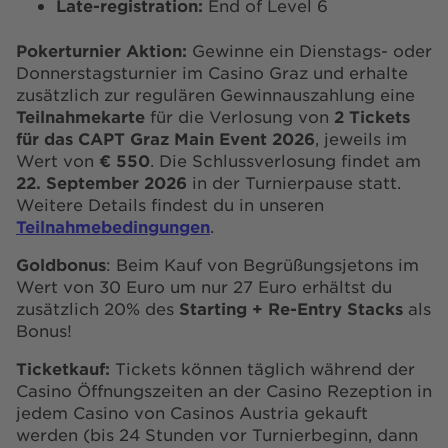
Late-registration:
End of Level 6
Pokerturnier Aktion:
Gewinne ein Dienstags- oder
Donnerstagsturnier im Casino Graz und erhalte
zusätzlich zur regulären Gewinnauszahlung eine
Teilnahmekarte
für die Verlosung von
2 Tickets
für das CAPT Graz Main Event 2026
, jeweils im
Wert von
€ 550
. Die Schlussverlosung findet am
22. September 2026
in der Turnierpause statt.
Weitere Details findest du in unseren
Teilnahmebedingungen
.
Goldbonus
: Beim Kauf von Begrüßungsjetons im
Wert von 30 Euro um nur 27 Euro erhältst du
zusätzlich 20% des
Starting + Re-Entry Stacks
als
Bonus!
Ticketkauf:
Tickets können täglich während der
Casino Öffnungszeiten an der Casino Rezeption in
jedem Casino von Casinos Austria gekauft
werden (bis 24 Stunden vor Turnierbeginn, dann