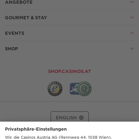
ANGEBOTE
GOURMET & STAY
EVENTS
SHOP
SHOP.CASINOS.AT
ENGLISH
© 2026 Casinos Austria AG