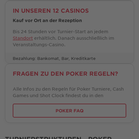
IN UNSEREN 12 CASINOS
Kauf vor Ort an der Rezeption
Bis 24 Stunden vor Turnier-Start an jedem
Standort
erhältlich. Danach ausschließlich im
Veranstaltungs-Casino.
Bezahlung: Bankomat, Bar, Kreditkarte
FRAGEN ZU DEN POKER REGELN?
Alle Infos zu den Regeln für Poker Turniere, Cash
Games und Shot Clock findest du in den
POKER FAQ