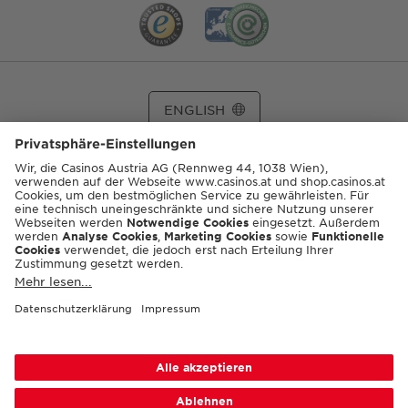
ENGLISH
© 2026 Casinos Austria AG
Spielerschutzinfos:
playsponsible.at
Barrierefreiheit
Nutzungsbedingungen
Datenschutz