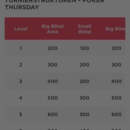
TURNIERSTRUKTUREN - POKER
THURSDAY
Big Blind
Small
Level
Big Blind
Ante
Blind
1
200
100
200
2
300
200
300
3
400
200
400
4
500
300
500
5
600
300
600