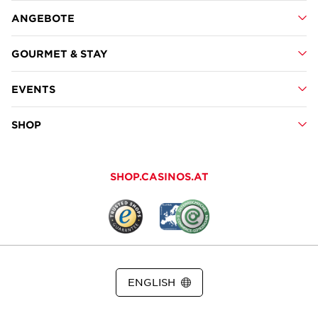
ANGEBOTE
GOURMET & STAY
EVENTS
SHOP
SHOP.CASINOS.AT
ENGLISH