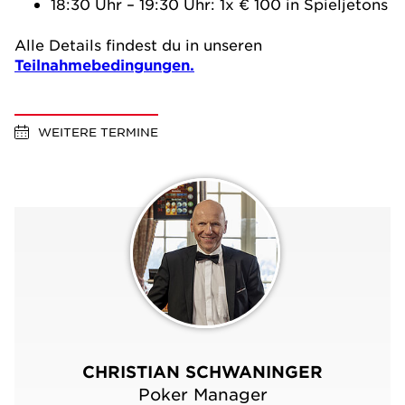
18:30 Uhr – 19:30 Uhr: 1x € 100 in Spieljetons
Alle Details findest du in unseren
Teilnahmebedingungen.
WEITERE TERMINE
CHRISTIAN SCHWANINGER
Poker Manager