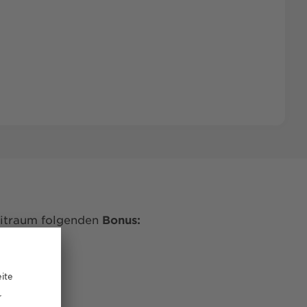
eitraum folgenden
Bonus: