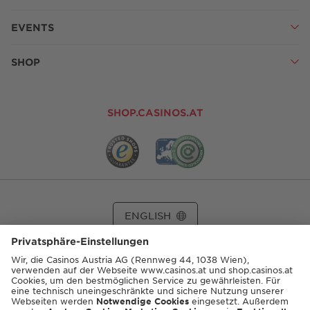
EVENTS
SHOP
SHOP.CASINOS.AT
ENGLISH
© 2026 Casinos Austria AG