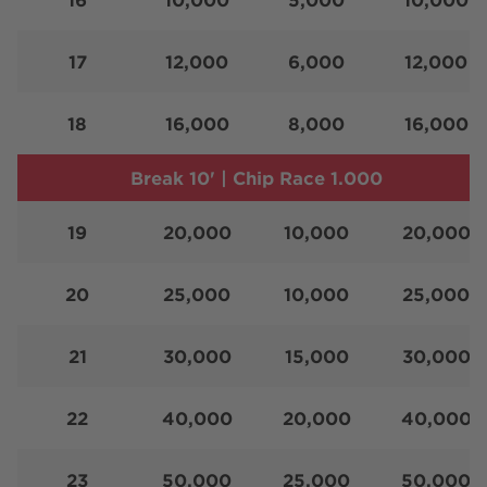
17
12,000
6,000
12,000
18
16,000
8,000
16,000
Break 10' | Chip Race 1.000
19
20,000
10,000
20,000
20
25,000
10,000
25,000
21
30,000
15,000
30,000
22
40,000
20,000
40,000
23
50,000
25,000
50,000