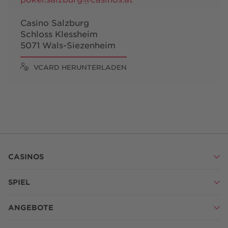
Casino Salzburg
Schloss Klessheim
5071 Wals-Siezenheim
VCARD HERUNTERLADEN
CASINOS
SPIEL
ANGEBOTE