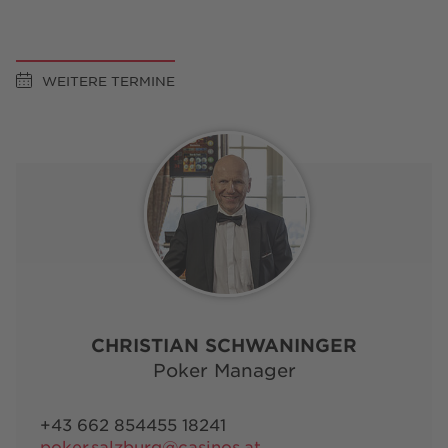
WEITERE TERMINE
CHRISTIAN SCHWANINGER
Poker Manager
+43 662 854455 18241
poker.salzburg@casinos.at