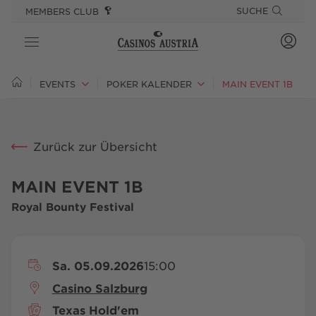
SPRINGE DIREKT ZU:
SPRUNGMARKEN
SUCHE
MEMBERS CLUB
CASINOS
EVENTS
POKER KALENDER
MAIN EVENT 1B
SPIEL
Zurück zur Übersicht
ANGEBOTE
GOURMET & STAY
MAIN EVENT 1B
Royal Bounty Festival
EVENTS
PLAYSPONSIBLE
Sa. 05.09.2026
15:00
Casino Salzburg
Texas Hold'em