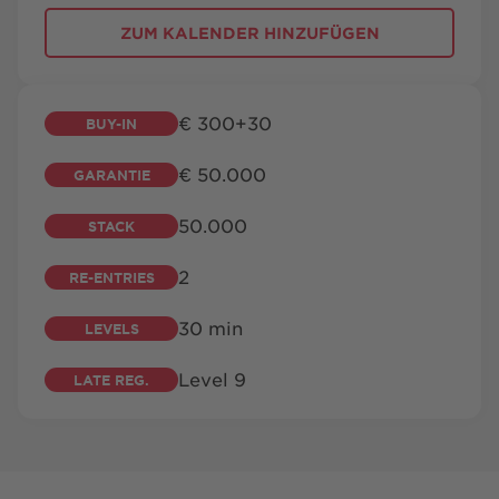
BESUCH
FAQ
KONTAKT
SHOP
ZUM KALENDER
HINZUFÜGEN
€ 300­+30
BUY-IN
€ 50.000
GARANTIE
playsponsible.at
50.000
STACK
2
RE-ENTRIES
ENGLISH
30 min
LEVELS
Barrierefreiheit
Nutzungsbedingungen
Datenschutz
Level 9
LATE REG.
Cookie-Einstellungen
Responsible Disclosure
Impressum
Sitemap
FAQ
Shop AGB
Kontakt