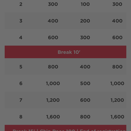
2
300
100
300
3
400
200
400
4
600
300
600
Break 10'
5
800
400
800
6
1,000
500
1,000
7
1,200
600
1,200
8
1,600
800
1,600