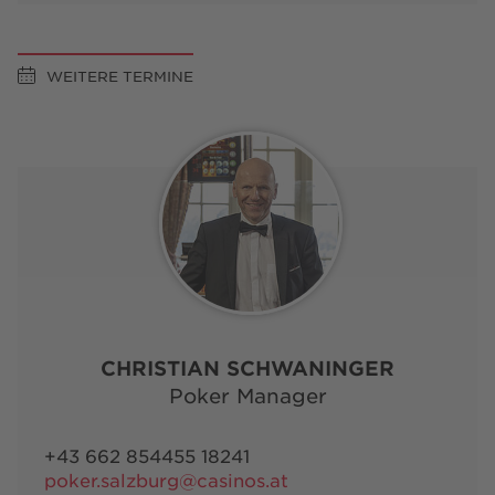
WEITERE TERMINE
CHRISTIAN SCHWANINGER
Poker Manager
+43 662 854455 18241
poker.salzburg@casinos.at