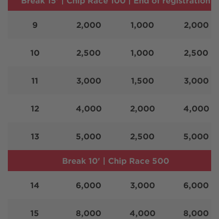
Break 15' | Chip Race 100 | End of registration
9
2,000
1,000
2,000
10
2,500
1,000
2,500
11
3,000
1,500
3,000
12
4,000
2,000
4,000
13
5,000
2,500
5,000
Break 10' | Chip Race 500
14
6,000
3,000
6,000
15
8,000
4,000
8,000