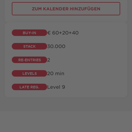
BESUCH
FAQ
KONTAKT
SHOP
ZUM KALENDER
HINZUFÜGEN
€ 60­+20­+40
BUY-IN
30.000
STACK
playsponsible.at
2
RE-ENTRIES
20 min
LEVELS
ENGLISH
Level 9
LATE REG.
Barrierefreiheit
Nutzungsbedingungen
Datenschutz
Cookie-Einstellungen
Responsible Disclosure
Impressum
Sitemap
FAQ
Shop AGB
Kontakt