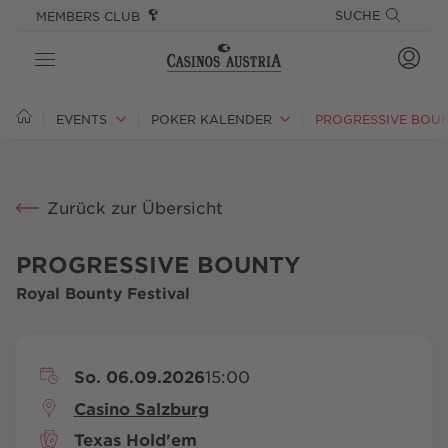
SPRINGE DIREKT ZU:
SPRUNGMARKEN
SUCHE
MEMBERS CLUB
CASINOS
EVENTS
POKER KALENDER
PROGRESSIVE BOU
SPIEL
Zurück zur Übersicht
ANGEBOTE
GOURMET & STAY
PROGRESSIVE BOUNTY
Royal Bounty Festival
EVENTS
PLAYSPONSIBLE
So. 06.09.2026
15:00
Casino Salzburg
Texas Hold'em