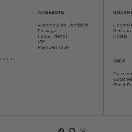
ANGEBOTE
GOURME
Angebote im Überblick
Gourmet 
Packages
Restaura
Fun & Friends
Hotels
VIP
Members Club
old'em
SHOP
Gutsche
Gutsche
Fun & Fr