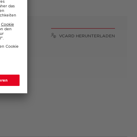
VCARD HERUNTERLADEN