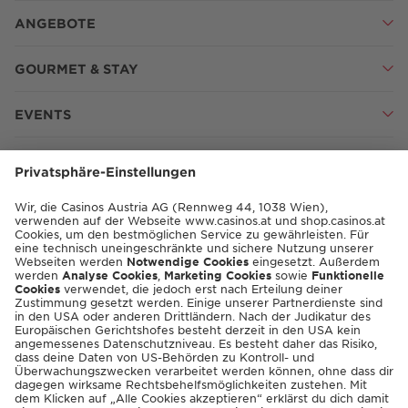
ANGEBOTE
GOURMET & STAY
EVENTS
SHOP
SHOP.CASINOS.AT
ENGLISH