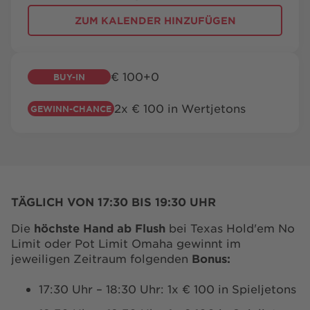
BESUCH
FAQ
KONTAKT
SHOP
ZUM KALENDER
HINZUFÜGEN
€ 100+0
BUY-IN
2x € 100 in Wertjetons
GEWINN-CHANCE
playsponsible.at
ENGLISH
TÄGLICH VON 17:30 BIS 19:30 UHR
Die
höchste Hand ab Flush
bei Texas Hold'em No
Barrierefreiheit
Nutzungsbedingungen
Datenschutz
Cookie-Einstellungen
Responsible Disclosure
Limit oder Pot Limit Omaha gewinnt im
Impressum
Sitemap
FAQ
Shop AGB
Kontakt
jeweiligen Zeitraum folgenden
Bonus:
17:30 Uhr – 18:30 Uhr: 1x € 100 in Spieljetons