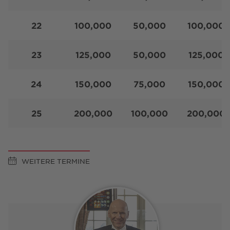
22
100,000
50,000
100,000
23
125,000
50,000
125,000
24
150,000
75,000
150,000
25
200,000
100,000
200,000
WEITERE TERMINE