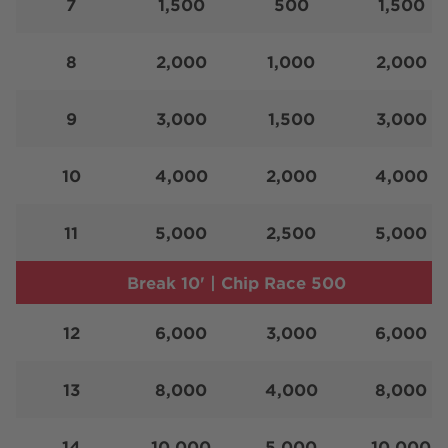
7
1,500
500
1,500
8
2,000
1,000
2,000
9
3,000
1,500
3,000
10
4,000
2,000
4,000
11
5,000
2,500
5,000
Break 10' | Chip Race 500
12
6,000
3,000
6,000
13
8,000
4,000
8,000
14
10,000
5,000
10,000