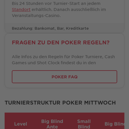
Bis 24 Stunden vor Turnier-Start an jedem
Standort
erhältlich. Danach ausschließlich im
Veranstaltungs-Casino.
Bezahlung: Bankomat, Bar, Kreditkarte
FRAGEN ZU DEN POKER REGELN?
Alle Infos zu den Regeln für Poker Turniere, Cash
Games und Shot Clock findest du in den
POKER FAQ
TURNIERSTRUKTUR POKER MITTWOCH
Big Blind
Small
Level
Big Blind
Ante
Blind