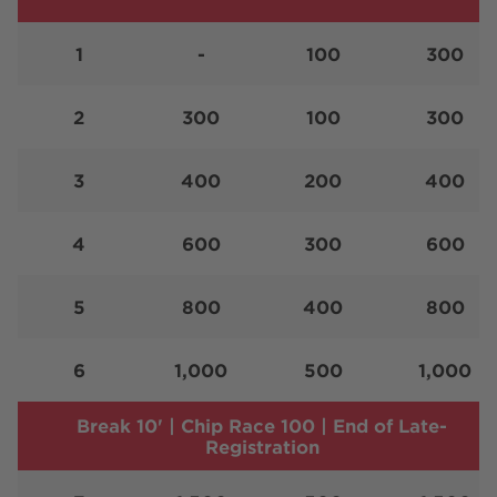
1
-
100
300
2
300
100
300
3
400
200
400
4
600
300
600
5
800
400
800
6
1,000
500
1,000
Break 10' | Chip Race 100 | End of Late-
Registration