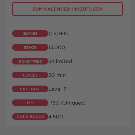
BESUCH
FAQ
KONTAKT
SHOP
ZUM KALENDER
HINZUFÜGEN
€ 50­+10
BUY-IN
15.000
STACK
playsponsible.at
unlimited
RE-ENTRIES
20 min
LEVELS
ENGLISH
Level 7
LATE REG.
Barrierefreiheit
Nutzungsbedingungen
Datenschutz
~15% (Uniques)
ITM
Cookie-Einstellungen
Responsible Disclosure
Impressum
Sitemap
FAQ
Shop AGB
Kontakt
4.500
GOLD BONUS